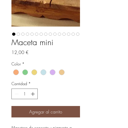
Maceta mini
Precio
12,00 €
Color
*
Cantidad
*
Agregar al carrito
Macetero de concreto y pigmento a