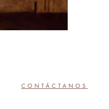
MEDIDAS:
150gr. 5,
DURACIÓN:
45 horas
COMPOSICIÓN:
Exterior: Cemento.
Contenido: Cera de s
madera.
INSTRUCCIONES DE 
Nunca deje una vela en
Mantener las velas lej
domésticos. Las velas 
Colocar las velas lejos
siempre alejada de text
fuente de calor. Coloc
CONTÁCTANOS
una distancia de 10 cm
de uso ininterrumpido.
la vela. Cortar la mec
a 0.7 cm.
BLOG
VELAS Y FRAGANCIAS
TALLERES
More